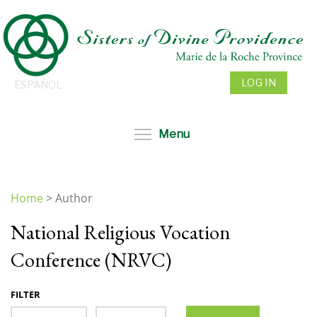
Skip
to
main
content
LOG IN
ESPAÑOL
Toggle menu visibil
Menu
Home
>
Author
You
National Religious Vocation
are
here
Conference (NRVC)
FILTER
Month
Year